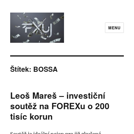
MENU
FXuj.cz
Štítek:
BOSSA
Leoš Mareš – investiční
soutěž na FOREXu o 200
tisíc korun