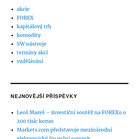
akcie
FOREX
kapitálový trh
komodity
SW nástroje
termíny akcí
vzdělávání
NEJNOVĚJŠÍ PŘÍSPĚVKY
Leoš Mareš – investiční soutěž na FOREXu o
200 tisíc korun
Markets.com představuje mezinárodní
elektronický finanční summit