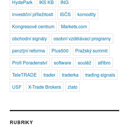
HydePark
IKS KB
ING
investiční příležitosti
ISČS
komodity
Kongresové centrum
Markets.com
obchodní signály
osobní vzdělávací programy
penzijní reforma
Plus500
Pražský summit
Profi Poradenství
software
soutěž
stříbro
TeleTRADE
trader
traderka
trading signals
USF
X-Trade Brokers
zlato
RUBRIKY