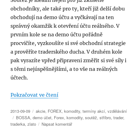
Soutěž je ideální nejen pro již zkušené
obchodníky, ale také pro ty, kteří již delší dobu
obchodují na demo účtu a vyčkávají na ten
správný okamžik k otevření účtu reálného. V
prvním kole se na demo účtu pořádně
procvičíte, vyzkoušíte si své obchodní strategie
a prověříte traderského ducha. V druhém kole
pak vyrazíte vpřed připraveni změřit si své síly i
s těmi nejúspěšnějšími, a to vše na reálných
účtech.
„Leoš Mareš – investiční soutěž
Pokračovat ve čtení
Publikováno:
Rubriky:
2013-09-09
akcie
,
FOREX
,
komodity
,
termíny akcí
,
vzdělávání
Štítky:
BOSSA
,
demo účet
,
Forex
,
komodity
,
soutěž
,
stříbro
,
trader
,
pro
traderka
,
zlato
Napsat komentář
text
s