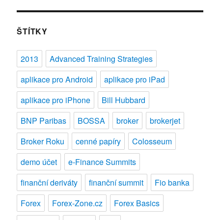
názvem
Leoš
Mareš
ŠTÍTKY
–
investiční
2013
Advanced Training Strategies
soutěž
na
aplikace pro Android
aplikace pro iPad
FOREXu
o
aplikace pro iPhone
Bill Hubbard
200
tisíc
BNP Paribas
BOSSA
broker
brokerjet
korun
Broker Roku
cenné papíry
Colosseum
demo účet
e-Finance Summits
finanční deriváty
finanční summit
Fio banka
Forex
Forex-Zone.cz
Forex Basics