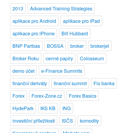
pro
2013
Advanced Training Strategies
obchodování
–
aplikace pro Android
aplikace pro iPad
Plus500
aplikace pro iPhone
Bill Hubbard
BNP Paribas
BOSSA
broker
brokerjet
Broker Roku
cenné papíry
Colosseum
demo účet
e-Finance Summits
finanční deriváty
finanční summit
Fio banka
Forex
Forex-Zone.cz
Forex Basics
HydePark
IKS KB
ING
investiční příležitosti
ISČS
komodity