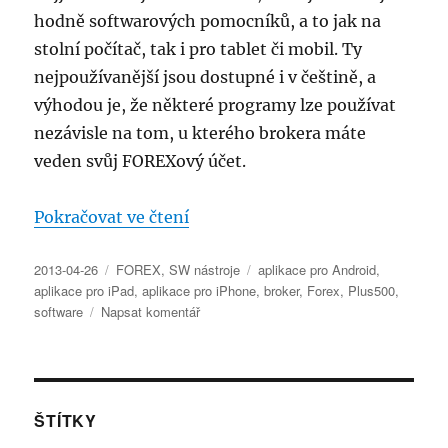
hodně softwarových pomocníků, a to jak na
stolní počítač, tak i pro tablet či mobil. Ty
nejpoužívanější jsou dostupné i v češtině, a
výhodou je, že některé programy lze používat
nezávisle na tom, u kterého brokera máte
veden svůj FOREXový účet.
„FOREX – nástroje pro obchodo
Pokračovat ve čtení
Publikováno:
Rubriky:
Štítky:
2013-04-26
FOREX
,
SW nástroje
aplikace pro Android
,
aplikace pro iPad
,
aplikace pro iPhone
,
broker
,
Forex
,
Plus500
,
pro
software
Napsat komentář
text
s
názvem
FOREX
–
ŠTÍTKY
nástroje