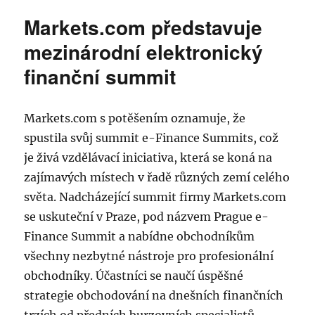
názvem
Markets.com představuje
Leoš
Mareš
mezinárodní elektronický
–
finanční summit
investiční
soutěž
na
FOREXu
Markets.com s potěšením oznamuje, že
o
spustila svůj summit e-Finance Summits, což
200
je živá vzdělávací iniciativa, která se koná na
tisíc
korun
zajímavých místech v řadě různých zemí celého
světa. Nadcházející summit firmy Markets.com
se uskuteční v Praze, pod názvem Prague e-
Finance Summit a nabídne obchodníkům
všechny nezbytné nástroje pro profesionální
obchodníky. Účastníci se naučí úspěšné
strategie obchodování na dnešních finančních