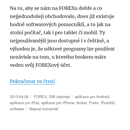
finanční
Na to, aby se nám na FOREXu dobře a co
summit
nejjednodušeji obchodovalo, dnes již existuje
hodně softwarových pomocníků, a to jak na
stolní počítač, tak i pro tablet či mobil. Ty
nejpoužívanější jsou dostupné i v češtině, a
výhodou je, že některé programy lze používat
nezávisle na tom, u kterého brokera máte
veden svůj FOREXový účet.
„FOREX – nástroje pro obchodo
Pokračovat ve čtení
Publikováno:
Rubriky:
Štítky:
2013-04-26
FOREX
,
SW nástroje
aplikace pro Android
,
aplikace pro iPad
,
aplikace pro iPhone
,
broker
,
Forex
,
Plus500
,
pro
software
Napsat komentář
text
s
názvem