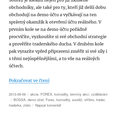
Soutěž je ideální nejen pro již zkušené
obchodníky, ale také pro ty, kteří již delší dobu
obchodují na demo účtu a vyčkávají na ten
správný okamžik k otevření účtu reálného. V
prvním kole se na demo účtu pořádně
procvičíte, vyzkoušíte si své obchodní strategie
a prověříte traderského ducha. V druhém kole
pak vyrazíte vpřed připraveni změřit si své síly i
s těmi nejúspěšnějšími, a to vše na reálných
účtech.
„Leoš Mareš – investiční soutěž
Pokračovat ve čtení
Publikováno:
Rubriky:
2013-09-09
akcie
,
FOREX
,
komodity
,
termíny akcí
,
vzdělávání
Štítky:
BOSSA
,
demo účet
,
Forex
,
komodity
,
soutěž
,
stříbro
,
trader
,
pro
traderka
,
zlato
Napsat komentář
text
s