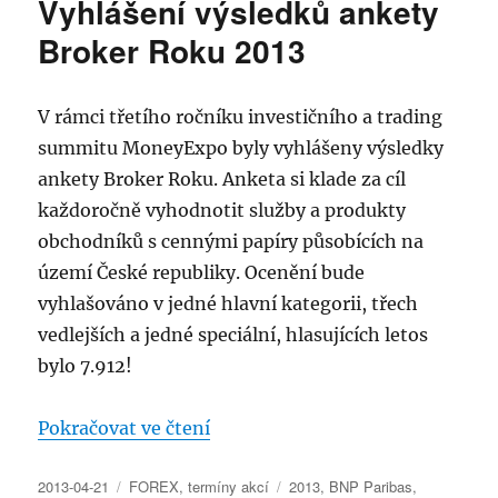
Vyhlášení výsledků ankety
FOREX
–
Broker Roku 2013
nástroje
pro
obchodování
V rámci třetího ročníku investičního a trading
–
summitu MoneyExpo byly vyhlášeny výsledky
Plus500
ankety Broker Roku. Anketa si klade za cíl
každoročně vyhodnotit služby a produkty
obchodníků s cennými papíry působících na
území České republiky. Ocenění bude
vyhlašováno v jedné hlavní kategorii, třech
vedlejších a jedné speciální, hlasujících letos
bylo 7.912!
„Vyhlášení výsledků ankety Bro
Pokračovat ve čtení
Publikováno:
Rubriky:
Štítky:
2013-04-21
FOREX
,
termíny akcí
2013
,
BNP Paribas
,