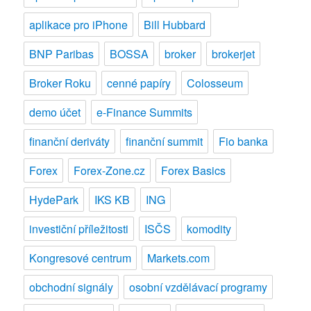
TeleTRADE
aplikace pro iPhone
Bill Hubbard
BNP Paribas
BOSSA
broker
brokerjet
Broker Roku
cenné papíry
Colosseum
demo účet
e-Finance Summits
finanční deriváty
finanční summit
Fio banka
Forex
Forex-Zone.cz
Forex Basics
HydePark
IKS KB
ING
investiční příležitosti
ISČS
komodity
Kongresové centrum
Markets.com
obchodní signály
osobní vzdělávací programy