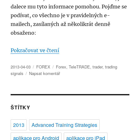
dalece mu tyto informace pomohou. Pojďme se
podívat, co všechno je v pravidelných e-
mailech, zasílaných až několikrát denně
obsaženo:
„ANALYTIKA – nová služba pro 
Pokračovat ve čtení
Publikováno:
Rubriky:
Štítky:
2013-04-03
FOREX
Forex
,
TeleTRADE
,
trader
,
trading
pro
signals
Napsat komentář
text
s
názvem
ANALYTIKA
–
ŠTÍTKY
nová
služba
2013
Advanced Training Strategies
pro
tradery
aplikace pro Android
aplikace pro iPad
od