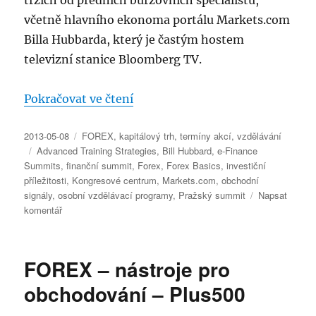
trzích od předních burzovních specialistů,
včetně hlavního ekonoma portálu Markets.com
Billa Hubbarda, který je častým hostem
televizní stanice Bloomberg TV.
„Markets.com představuje mezin
Pokračovat ve čtení
Publikováno:
Rubriky:
2013-05-08
FOREX
,
kapitálový trh
,
termíny akcí
,
vzdělávání
Štítky:
Advanced Training Strategies
,
Bill Hubbard
,
e-Finance
Summits
,
finanční summit
,
Forex
,
Forex Basics
,
investiční
příležitosti
,
Kongresové centrum
,
Markets.com
,
obchodní
signály
,
osobní vzdělávací programy
,
Pražský summit
Napsat
pro
komentář
text
s
názvem
FOREX – nástroje pro
Markets.com
představuje
obchodování – Plus500
mezinárodní
elektronický