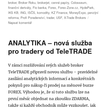
broker
,
Broker Roku
,
brokerjet
,
cenné papíry
,
Colosseum
,
finanční deriváty
,
Fio banka
,
Forex
,
Forex-Zone.cz
,
HydePark
,
IKS KB
,
ING
,
ISČS
,
komodity
,
KZ Finance
,
MoneyExpo
,
penzijní
reforma
,
Profi Poradenství
,
trader
,
USF
,
X-Trade Brokers
pro
Napsat komentář
text
s
názvem
ANALYTIKA – nová služba
Vyhlášení
výsledků
pro tradery od TeleTRADE
ankety
Broker
Roku
V rámci rozšiřování svých služeb broker
2013
TeleTRADE připravil novou službu – pravidelné
zasílání analytických informací a konkrétních
pokynů pro nákup či prodej na měnové burze
FOREX. Výhodou je, že si tuto službu lze na
první měsíc objednat na zkoušku ZDARMA,
takže si každý obchodník může vyzkoušet, jak