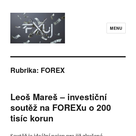
MENU
FXuj.cz
Rubrika:
FOREX
Leoš Mareš – investiční
soutěž na FOREXu o 200
tisíc korun